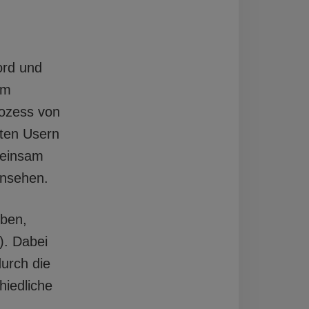
ord und
im
rozess von
gten Usern
meinsam
insehen.
iben,
). Dabei
durch die
hiedliche