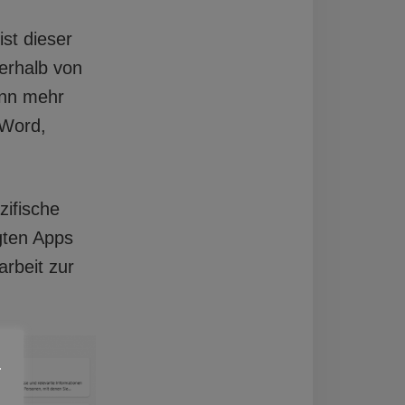
st dieser
nerhalb von
inn mehr
 Word,
ifische
igten Apps
arbeit zur
.