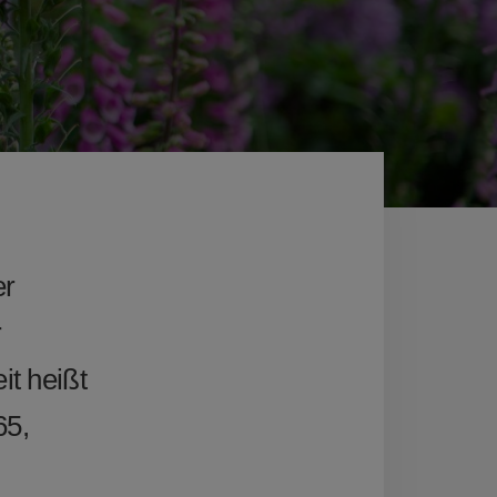
er
r
it heißt
65,