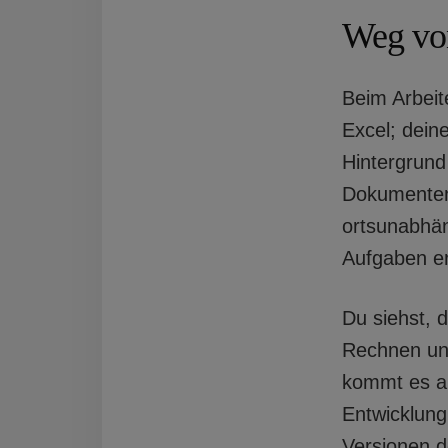
Weg von
Beim Arbeit
Excel; dein
Hintergrund 
Dokumenten 
ortsunabhän
Aufgaben er
Du siehst, 
Rechnen und
kommt es al
Entwicklung
Versionen d