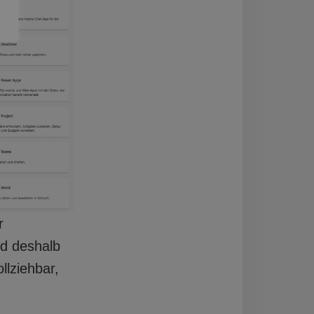
r
nd deshalb
llziehbar,