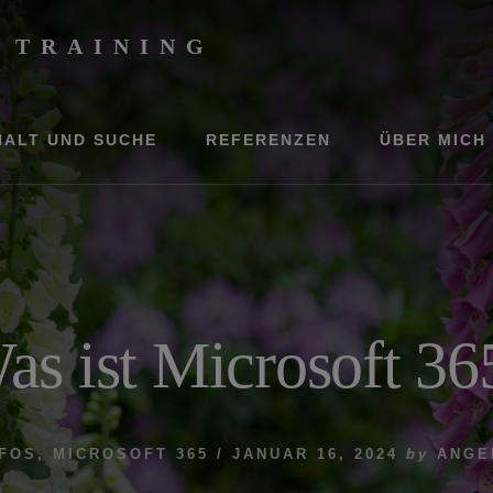
 TRAINING
HALT UND SUCHE
REFERENZEN
ÜBER MICH
as ist Microsoft 36
NFOS
,
MICROSOFT 365
/
JANUAR 16, 2024
by
ANGE